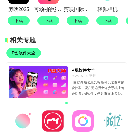
剪映2025
可颂-拍照爱好者交流分享社区
剪映国际版Capcut
轻颜相机
下载
下载
下载
下载
相关专题
P图软件大全
P图软件大全
2025-07-09 更新
p图软件顾名思义就是可以改图片的
软件啦，现在无论男女老少手机上都
会常备p图软件，但是市面上各类型
的p图app鱼龙混杂，哪款好用哪款是
坑不好辨别，所以本站真正为大家整
理