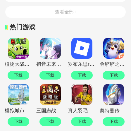
很占用手机空间，那么怎么将微
信聊天记录备份到u盘上呢，来
查看全部+
看看本文的详细图文教程，肯定
能教会
热门游戏
植物大战僵尸杂交版游戏正版(重制版)0.8.2.0 官方正版
初音未来缤纷舞台中文版下载官服5.2.1 最新版
罗布乐思roblox国际服最新版v2.687.816 中文版
金铲铲之战1.10.26 最新赛季
下载
下载
下载
下载
模拟城市我是市长2025最新版1.1.21415.31436 正版
三国志战略版灵犀官方版本2068.1539 客户端
真人羽毛球3d游戏(Real Badminton)1.07 国际服
奥特曼传奇英雄内购版10.0.0 无限钻石版
下载
下载
下载
下载