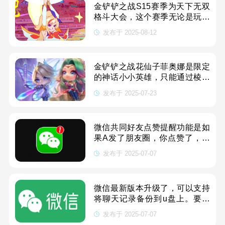
金铲铲之战S15赛季为天下无双
格斗大会，这个赛季无论是玩法
还是各种羁绊的组合，都有了全
发布于 2025-08-12
面的更新，还加入了各种有趣果
实加持。本页面应该是全网最为
全面的金铲铲之战S15所有羁绊
金铲铲之战花仙子菲奥娜是限定
介绍了，网络上的一些文章真的
的神话小小英雄，只能通过棱彩
一点都
召唤来获得，在花仙子系列的三
发布于 2025-07-23
个小小英雄中，菲奥娜的外形和
技能特效应该是最好的，如果大
家不是很欧气的话，保底出需要
微信共同好友点赞提醒功能是如
500元左右，如果运气好则可能
果A发了朋友圈，你点赞了，然
第一个
后B是你和A的共同好友，B点赞
发布于 2025-07-07
A的朋友圈，你也会接收到消
息。现在这种情况可以通过在微
信里面设置来调整了，关于如何
微信最新版本升级了，可以支持
关闭微信共同好友点赞提醒，本
将聊天记录备份到u盘上。要知
文带来详细
道对于联系人多，或者是微信聊
发布于 2025-07-07
天频繁的，微信的聊天记录真的