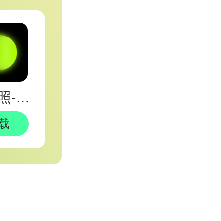
脸）
业调色：
，AI修复：
醒图拍照-修图-修live神器
载