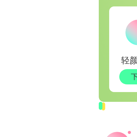
Snaps
创意&特效
AI黑科技
按需求
Light
轻
Remin