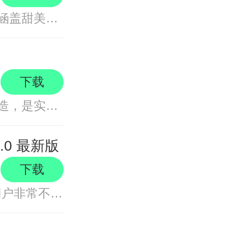
无他相机app内置海量动态美颜特效库，涵盖甜美萌系、元气少女、复古港风等多种风格动态贴纸，实时跟随面部表情智能适配，让自拍充满
下载
潮自拍app由厦门美图网科技有限公司打造，是实用的美颜相机软件。它能助力用户拍出大片质感，重拾自信。内置好莱坞电影、纽约都市、
.0 最新版
下载
可颂APP是什么？其实可颂是个能带给用户非常不错的拍照分享和社交互动的平台，在这里用户可以将自己精心拍摄的照片上传至 APP，分享