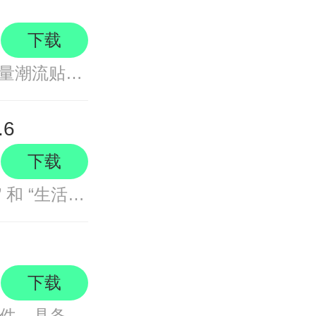
下载
Faceu激萌是一款热门自拍软件，拥有海量潮流贴纸、精美滤镜和美颜功能，支持搞怪、卖萌等多种拍摄玩法，界面简洁美观，非常适合喜欢
.6
下载
今日水印相机APP是一款真实记录 “工作” 和 “生活” 的应用，拥有专业的水印模板，适用于工作拍照留痕、团队考勤打卡、工程施工管
下载
天天P图2025版是腾讯推出的全能修图软件，具备AI换脸和美颜功能，支持自然美妆、魔法抠图、变妆特效、智能景深等实用工具，还能制作