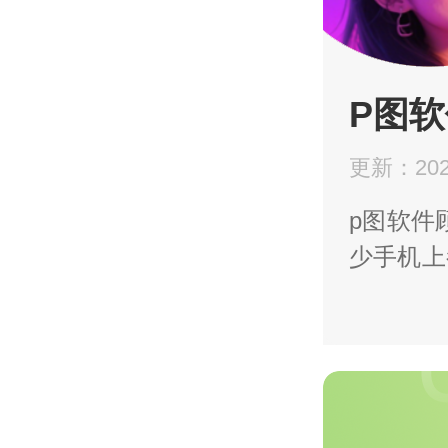
P图
更新：2025
p图软件
少手机上
混杂，
理了p图
软件ap
p图软件
全能修