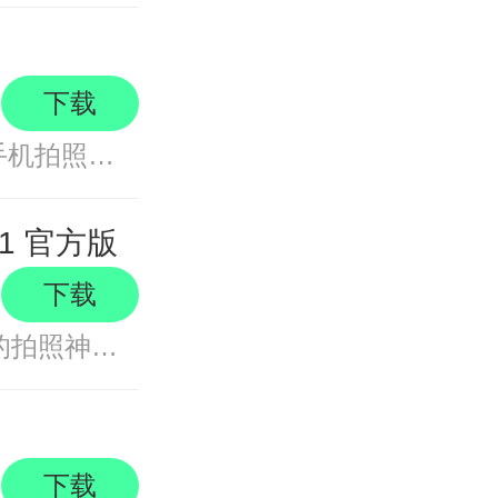
下载
美颜相机2025最新版，堪称风靡全球的手机拍照神器，主打还原美貌，海量美颜特效任你玩，一键开启就能轻松拍出超好看大片，秒变摄影
1 官方版
下载
B612咔叽相机最新版，是一款专注自拍的拍照神器。在众多手机拍照应用中，专为自拍设计的并不多，而它便是其中的佼佼者。操作极简到
下载