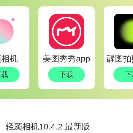
eed（谷歌出品），Lightroom（手机版）
类：PicsArt，VSCO，FaceApp（AI换
类Remini，剪映（CapCut），Canva可画
快速选择：自拍美颜：醒图、美图秀秀，专
room、VSCO，抠图合成：PicsArt、醒图
颜相机
美图秀秀app
i、FaceApp，高效设计：Canva、剪映
下载
下载
下
轻颜相机10.4.2 最新版