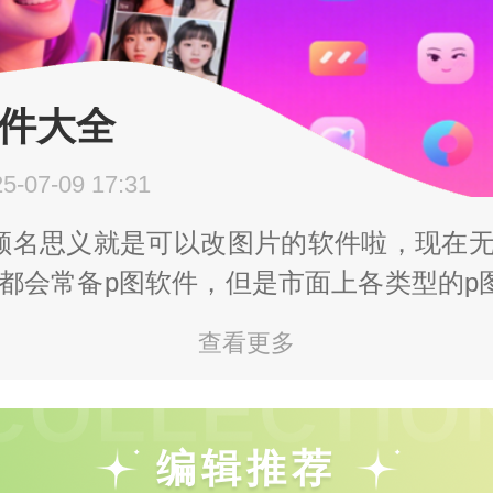
软件大全
-07-09 17:31
顾名思义就是可以改图片的软件啦，现在
都会常备p图软件，但是市面上各类型的p图
哪款好用哪款是坑不好辨别，所以本站真正
查看更多
软件免费版大全，给大家筛选好用的p图软
p排行榜前十名。
排行榜前十名的app分别为：
编辑推荐
图类：醒图（国内爆款），美图秀秀（国