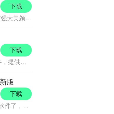
下载
轻颜相机是一款超实用的拍照神器。自带强大美颜功能，能直接拍出好看照片，效果自然清新，轻松定格美丽瞬间。平台还提供拍照技巧指
下载
美图秀秀2025是一款功能强大的修图软件，提供丰富的照片美化工具、人像美容特效和趣味贴图等功能，帮助用户轻松编辑并自信分享照片
最新版
下载
醒图app应该是当下超火的一款图片处理软件了，很多专属的功能，是那种老的旧的P图app没有的，各种风格和模式，各种图片处理的素材，