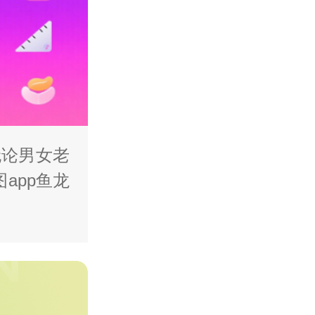
无论男女老
app鱼龙
为大家整
件已经p图
民级），