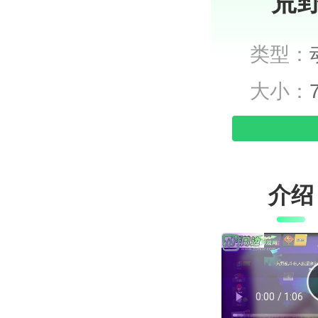
荒野
类型：
大小：
介绍