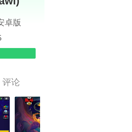
wl)
1 安卓版
5
评论