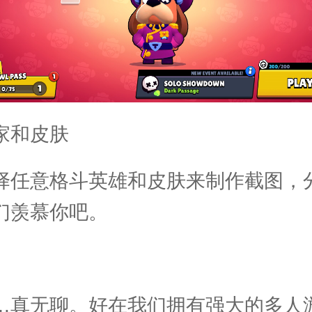
家和皮肤
择任意格斗英雄和皮肤来制作截图，
们羡慕你吧。
…真无聊。好在我们拥有强大的多人