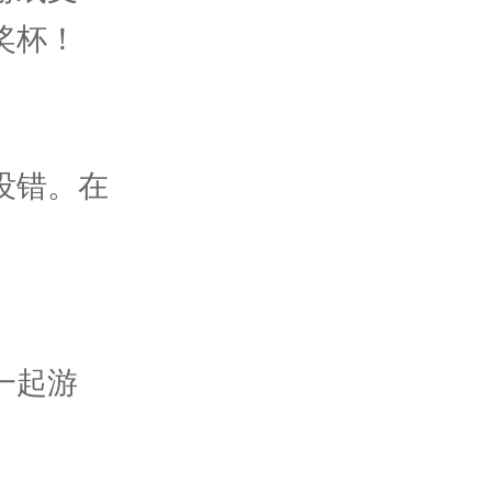
奖杯！
没错。在
一起游