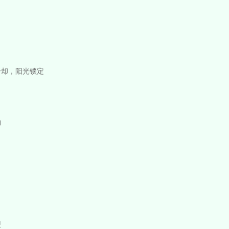
冷却，阳光锁定
物
型