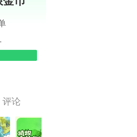
限金币
单
1
评论