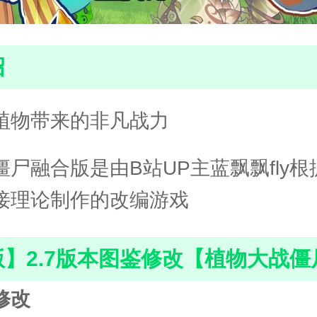
绍
植物带来的非凡战力
尸融合版是由B站UP主蓝飘飘fly
接理论制作的改编游戏
】2.7版本图鉴修改【植物大战僵
修改