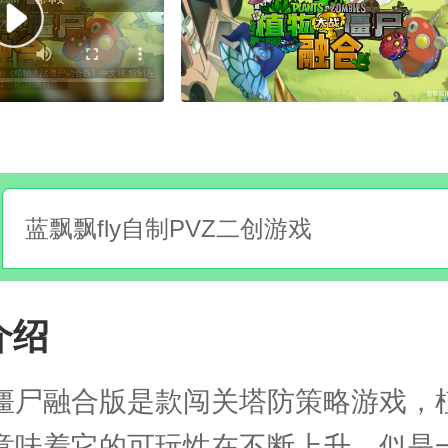
蓝飘飘fly自制PVZ二创游戏
介绍
僵尸融合版是款闯关塔防策略游戏，
意味着它的可玩性在不断上升，似是