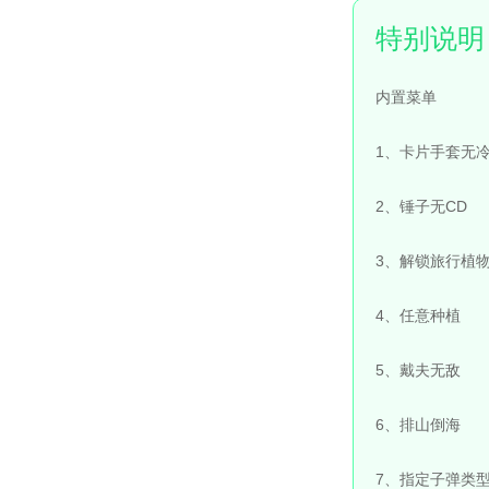
内置菜单
1、卡片手套无
2、锤子无CD
3、解锁旅行植
4、任意种植
5、戴夫无敌
6、排山倒海
7、指定子弹类