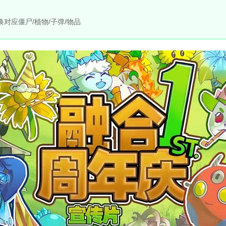
对应僵尸/植物/子弹/物品