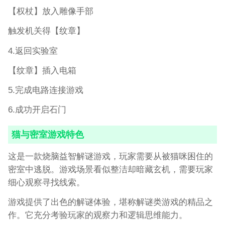
【权杖】放入雕像手部
触发机关得【纹章】
4.返回实验室
【纹章】插入电箱
5.完成电路连接游戏
6.成功开启石门
猫与密室游戏特色
这是一款烧脑益智解谜游戏，玩家需要从被猫咪困住的
密室中逃脱。游戏场景看似整洁却暗藏玄机，需要玩家
细心观察寻找线索。
游戏提供了出色的解谜体验，堪称解谜类游戏的精品之
作。它充分考验玩家的观察力和逻辑思维能力。