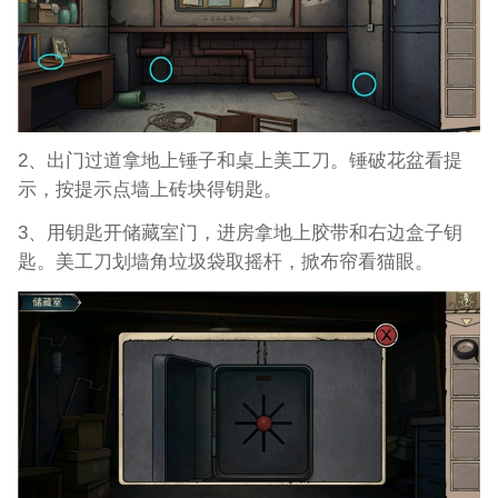
2、出门过道拿地上锤子和桌上美工刀。锤破花盆看提
示，按提示点墙上砖块得钥匙。
3、用钥匙开储藏室门，进房拿地上胶带和右边盒子钥
匙。美工刀划墙角垃圾袋取摇杆，掀布帘看猫眼。