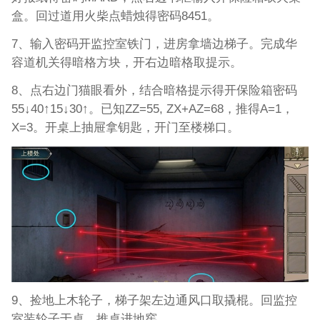
盒。回过道用火柴点蜡烛得密码8451。
7、输入密码开监控室铁门，进房拿墙边梯子。完成华
容道机关得暗格方块，开右边暗格取提示。
8、点右边门猫眼看外，结合暗格提示得开保险箱密码
55↓40↑15↓30↑。已知ZZ=55, ZX+AZ=68，推得A=1，
X=3。开桌上抽屉拿钥匙，开门至楼梯口。
9、捡地上木轮子，梯子架左边通风口取撬棍。回监控
室装轮子于桌，推桌进地窖。