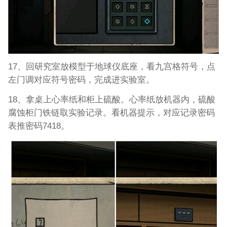
17、回研究室放模型于地球仪底座，看九宫格符号，点
左门调对应符号密码，完成进实验室。
18、拿桌上心率纸和柜上硫酸。心率纸放机器内，硫酸
腐蚀柜门铁链取实验记录。看机器提示，对应记录密码
表推密码7418。