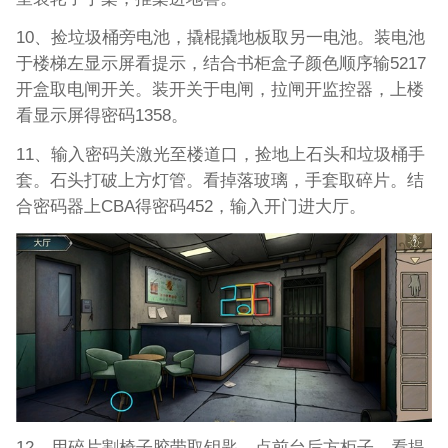
10、捡垃圾桶旁电池，撬棍撬地板取另一电池。装电池
于楼梯左显示屏看提示，结合书柜盒子颜色顺序输5217
开盒取电闸开关。装开关于电闸，拉闸开监控器，上楼
看显示屏得密码1358。
11、输入密码关激光至楼道口，捡地上石头和垃圾桶手
套。石头打破上方灯管。看掉落玻璃，手套取碎片。结
合密码器上CBA得密码452，输入开门进大厅。
12、用碎片割椅子胶带取钥匙，点前台后方柜子。看提