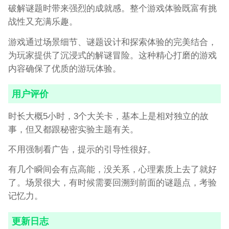
破解谜题时带来强烈的成就感。整个游戏体验既富有挑
战性又充满乐趣。
游戏通过场景细节、谜题设计和探索体验的完美结合，
为玩家提供了沉浸式的解谜冒险。这种精心打磨的游戏
内容确保了优质的游玩体验。
用户评价
时长大概5小时，3个大关卡，基本上是相对独立的故
事，但又都跟秘密实验主题有关。
不用强制看广告，提示的引导性很好。
有几个瞬间会有点高能，没关系，心理素质上去了就好
了。场景很大，有时候需要回溯到前面的谜题点，考验
记忆力。
更新日志