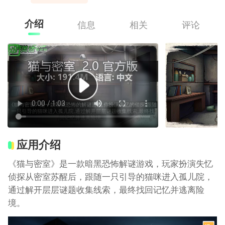
介绍
信息
相关
评论
应用介绍
《猫与密室》是一款暗黑恐怖解谜游戏，玩家扮演失忆
侦探从密室苏醒后，跟随一只引导的猫咪进入孤儿院，
通过解开层层谜题收集线索，最终找回记忆并逃离险
境。