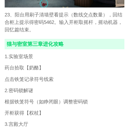
23、阳台用刷子清墙壁看提示（数线交点数量），回结
合柜上提示得密码5462。输入开柜取摇杆，摇动机器，
回忆篇结束。
猫与密室第三章进化攻略
1.实验室场景
药台拾取【奶酪】
点击铁笼记录符号线索
2.密码锁解谜
根据铁笼符号（如睁闭眼）调整密码锁
开柜获得【权杖】
3.宫殿大厅