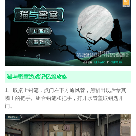
猫与密室游戏记忆篇攻略
1、取桌上铅笔，点门左下方通风管，黑猫出现后拿其
嘴里的把手。组合铅笔和把手，打开水管盖取钥匙开
门。