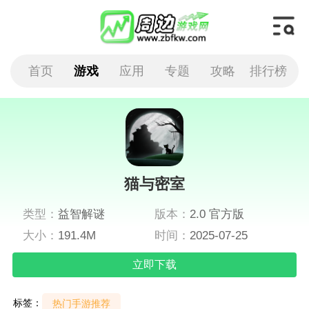
首页
游戏
应用
专题
攻略
排行榜
猫与密室
类型：
益智解谜
版本：
2.0 官方版
大小：
191.4M
时间：
2025-07-25
立即下载
标签：
热门手游推荐